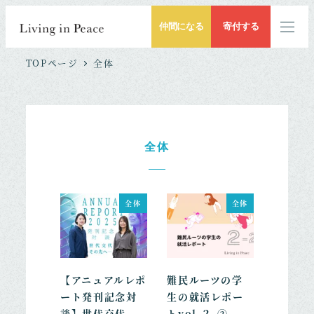
仲間になる
寄付する
TOPページ
全体
全体
全体
全体
【アニュアルレポ
難民ルーツの学
ート発刊記念対
生の就活レポー
談】世代交代、
トvol.２-②