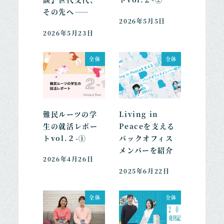
その先へ――
2026年5月5日
2026年5月23日
全体
全体
難民ルーツの学
Living in
生の就活レポー
Peaceを支える
トvol.２-①
バックオフィス
メンバーを紹介
2026年4月26日
2025年6月22日
全体
全体