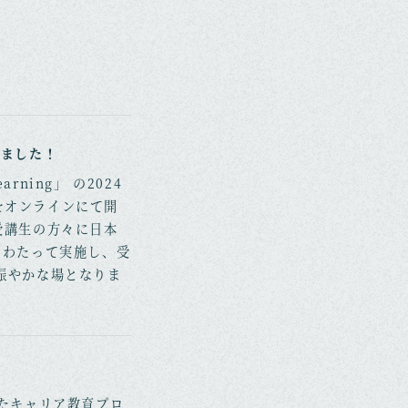
しました！
rning」 の2024
をオンラインにて開
受講生の方々に日本
にわたって実施し、受
賑やかな場となりま
としたキャリア教育プロ