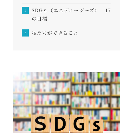
b
SDGｓ（エスディージーズ） 17
o
の目標
o
k
私たちができること