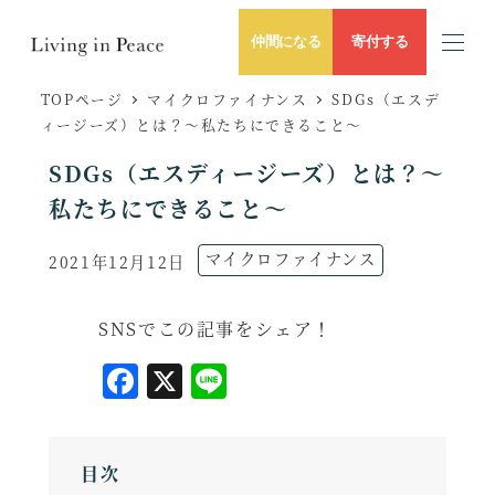
仲間になる
寄付する
TOPページ
マイクロファイナンス
SDGs（エスデ
ィージーズ）とは？～私たちにできること～
SDGs（エスディージーズ）とは？～
私たちにできること～
記事のカテゴリー
マイクロファイナンス
2021年12月12日
投稿日
SNSでこの記事をシェア！
F
X
L
a
i
c
n
目次
e
e