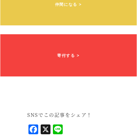
仲間になる >
寄付する >
SNSでこの記事をシェア！
F
X
L