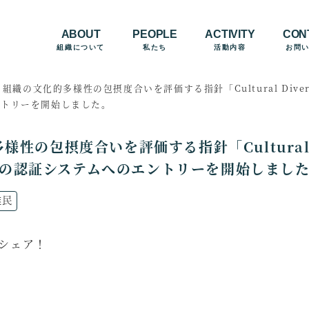
ABOUT
PEOPLE
ACTIVITY
CON
組織について
私たち
活動内容
お問
組織の文化的多様性の包摂度合いを評価する指針「Cultural Diversit
ントリーを開始しました。
性の包摂度合いを評価する指針「Cultural Di
24」の認証システムへのエントリーを開始しまし
ュースのカテゴリー
難民
をシェア！