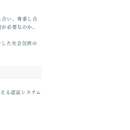
し合い、尊重し合
何が必要なのか。
をした社会包摂の
織を讃える認証システム