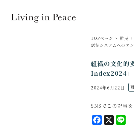
TOPページ
難民
認証システムへのエ
組織の文化的多様
Index20
ニ
2024年6月22日
投稿日
SNSでこの記事
F
X
L
a
i