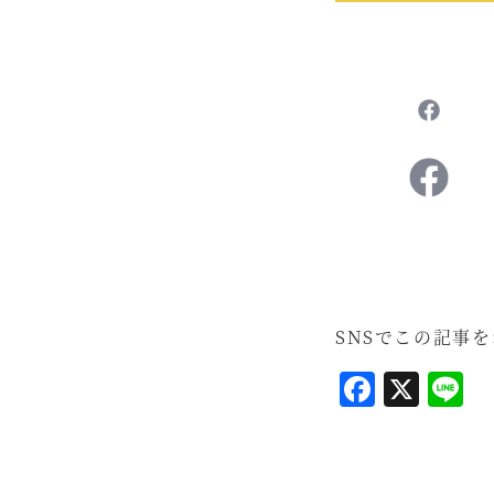
SNSでこの記事
F
X
L
a
i
c
n