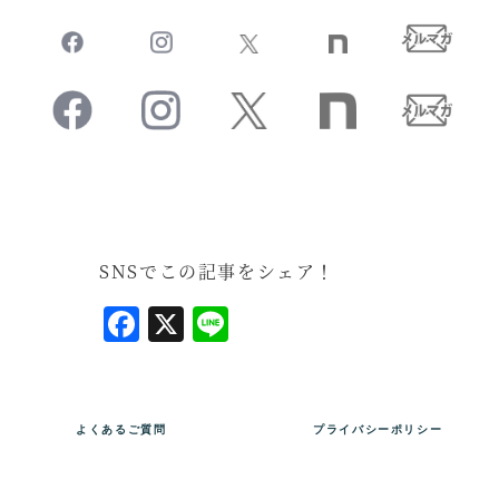
SNSでこの記事をシェア！
F
X
L
a
i
c
n
e
e
よくあるご質問
プライバシーポリシー
b