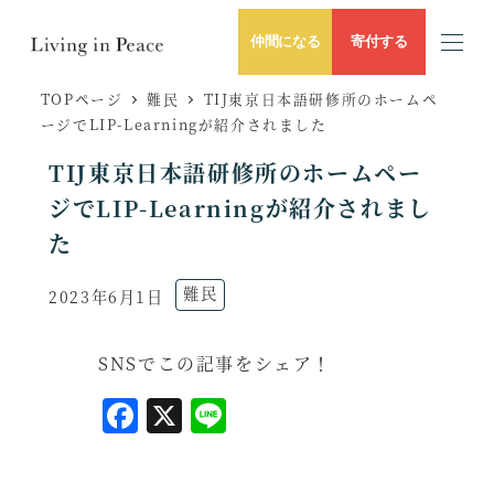
仲間になる
寄付する
TOPページ
難民
TIJ東京日本語研修所のホームペ
ージでLIP-Learningが紹介されました
TIJ東京日本語研修所のホームペー
ジでLIP-Learningが紹介されまし
た
ニュースのカテゴリー
難民
2023年6月1日
投稿日
SNSでこの記事をシェア！
F
X
L
a
i
c
n