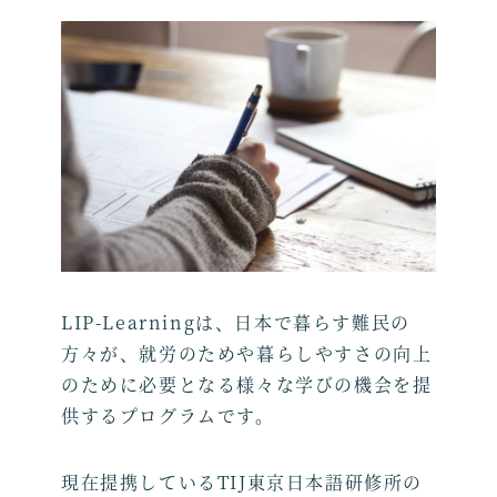
e
e
b
o
o
k
LIP-Learningは、日本で暮らす難民の
方々が、就労のためや暮らしやすさの向上
のために必要となる様々な学びの機会を提
供するプログラムです。
現在提携しているTIJ東京日本語研修所の