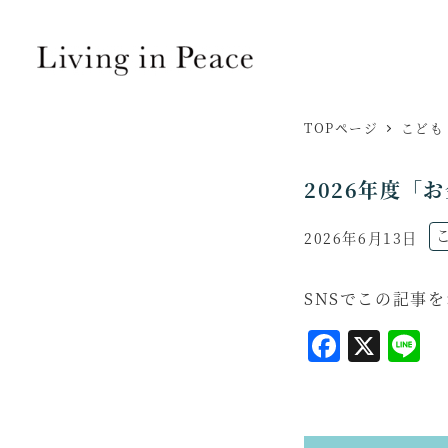
TOPページ
こども
2026年度「
ニ
2026年6月13日
投稿日
SNSでこの記事
F
X
L
a
i
c
n
e
e