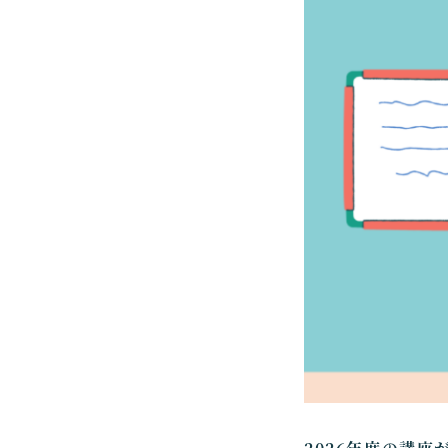
b
o
o
k