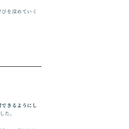
学びを深めていく
。
習できるようにし
した。