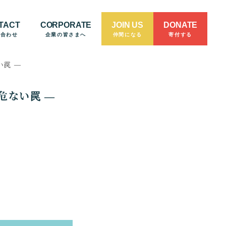
TACT
CORPORATE
JOIN US
DONATE
い合わせ
企業の皆さまへ
仲間になる
寄付する
い罠 —
危ない罠 —