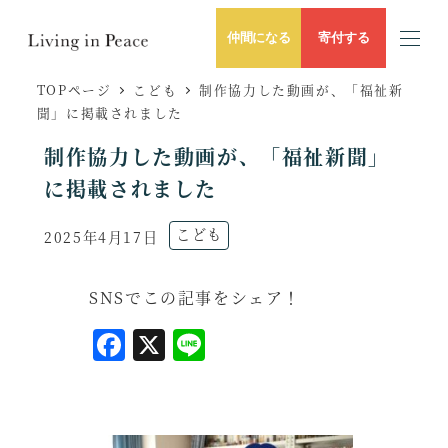
仲間になる
寄付する
TOPページ
こども
制作協力した動画が、「福祉新
聞」に掲載されました
制作協力した動画が、「福祉新聞」
に掲載されました
ニュースのカテゴリー
こども
2025年4月17日
投稿日
SNSでこの記事をシェア！
F
X
L
a
i
c
n
e
e