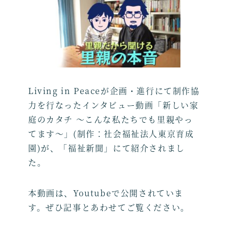
b
o
o
k
Living in Peaceが企画・進行にて制作協
力を行なったインタビュー動画「新しい家
庭のカタチ ～こんな私たちでも里親やっ
てます～」(制作：社会福祉法人東京育成
園)が、「福祉新聞」にて紹介されまし
た。
本動画は、Youtubeで公開されていま
す。ぜひ記事とあわせてご覧ください。