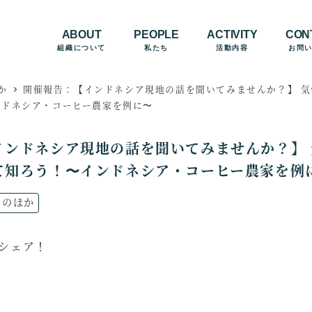
ABOUT
PEOPLE
ACTIVITY
CON
組織について
私たち
活動内容
お問
か
開催報告：【インドネシア現地の話を聞いてみませんか？】 
ンドネシア・コーヒー農家を例に〜
インドネシア現地の話を聞いてみませんか？】
て知ろう！〜インドネシア・コーヒー農家を例
ュースのカテゴリー
そのほか
をシェア！