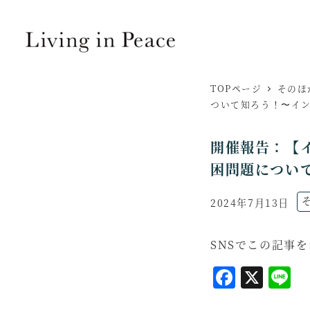
TOPページ
そのほ
ついて知ろう！〜イ
開催報告：【
困問題につい
ニ
2024年7月13日
投稿日
SNSでこの記事
F
X
L
a
i