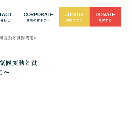
TACT
CORPORATE
JOIN US
DONATE
い合わせ
企業の皆さまへ
仲間になる
寄付する
気候変動と貧困問題に
 気候変動と貧
に〜