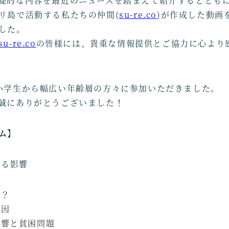
礎的な内容を最近のニュースを踏まえて紹介するととも
リ島で活動する私たちの仲間(
su-re.co
)が作成した動画
した。
su-re.co
の皆様には、貴重な情報提供とご協力に心より
小学生から幅広い年齢層の方々に参加いただきました。
誠にありがとうございました！
ム】
える影響
は？
原因
影響と貧困問題