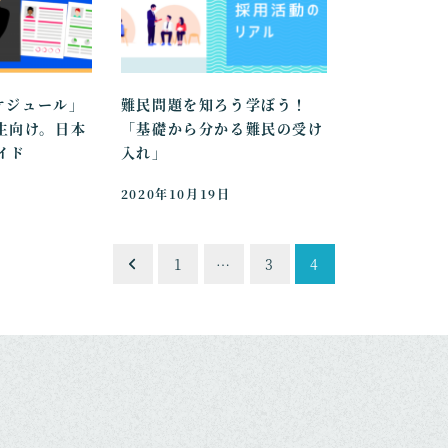
スケジュール」
難民問題を知ろう学ぼう！
生向け。日本
「基礎から分かる難民の受け
イド
入れ」
2020年10月19日
1
…
3
4