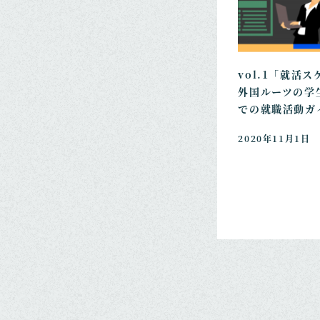
vol.1「就活
外国ルーツの学
での就職活動ガ
2020年11月1日
投
稿
の
ペ
ー
ジ
送