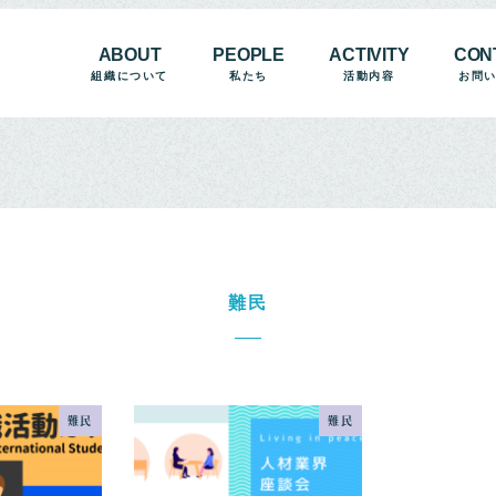
ABOUT
PEOPLE
ACTIVITY
CON
組織について
私たち
活動内容
お問
難民
難民
難民